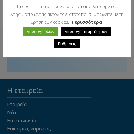
Τα cookies επιτρέπουν μια σειρά από λειτουργίες...
Χρησιμοποιώντας αυτόν τον ιστότοπο, συμφωνείτε με τη
χρήση των cookies.
Περισσότερα
Αποδοχή όλων
Αποδοχή απαραίτητων
Δείτε επίσης
Ρυθμίσεις
Η εταιρεία
Εταιρεία
Νέα
Επικοινωνία
Ευκαιρίες καριέρας