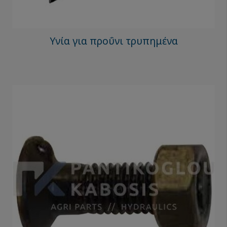
Υνία για προΰνι τρυπημένα