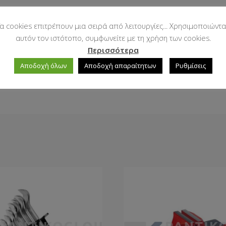
α cookies επιτρέπουν μια σειρά από λειτουργίες... Χρησιμοποιώντα
αυτόν τον ιστότοπο, συμφωνείτε με τη χρήση των cookies.
Περισσότερα
Αποδοχή όλων
Αποδοχή απαραίτητων
Ρυθμίσεις