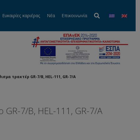
Ευκαιρίες καριέρας
Νέα
Επικοινωνία
νών Υψηλής Πιέσεως UNIFLEX
ής πίεσης
Εξαρτήματα τρακτέρ καρότσας και τρέιλερ
Καθίσματα τρακτέρ – Πλάτες καθισμάτων
Καθίσματα φορτηγών, JCB, εκσκαφέα, κλαρκ
Είδη πετρελαίου PIUSI (πιστόλες, αντλίες, μετρητές, ρακόρ, σωλήνες)
Βιομηχανικά και ναυτιλιακά είδη
ισμα τρακτέρ GR-7/B, HEL-111, GR-7/A
ρ GR-7/B, HEL-111, GR-7/A