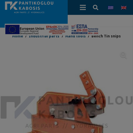
Home
/
Industrial parts
/
Hand tools
/
Bench Tin snips