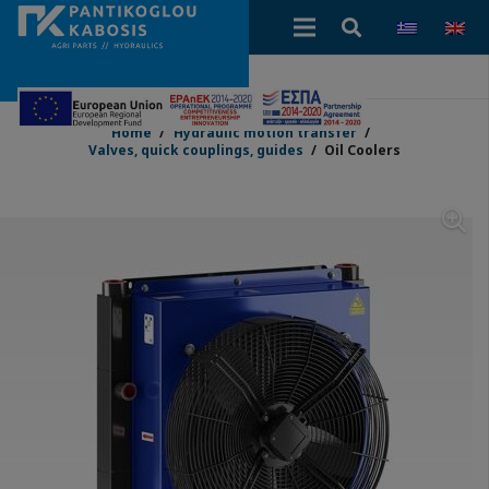
Home
/
Hydraulic motion transfer
/
Valves, quick couplings, guides
/
Oil Coolers