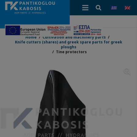
Home
/
Cultivation and machinery parts
/
Knife cutters (shares) and greek spare parts for greek
ploughs
/
Tine protectors